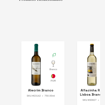
Branco
Portugal
Chi
Alecrim Branco
Alfacinha Reg
Lisboa Branco
SKU #23142
750.00ml
●
SKU #30827
750
●