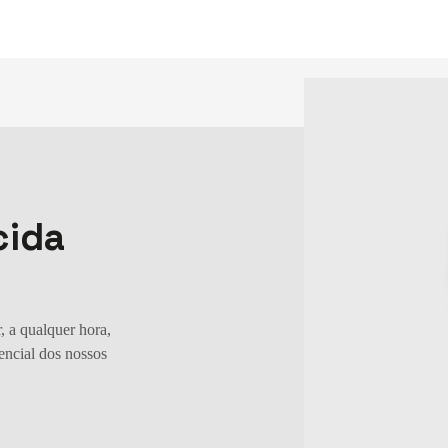
Os melhores vinhos
na palma da mão
cida
, a qualquer hora,
Passo 1
sencial dos nossos
Faça seu cadastro
Assim você poderá visualizar as