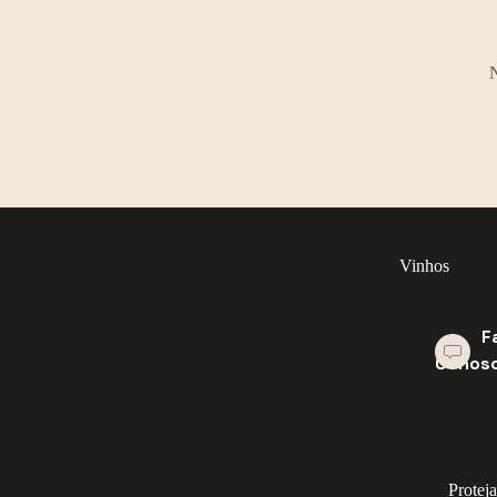
N
Vinhos
F
Conos
Protej