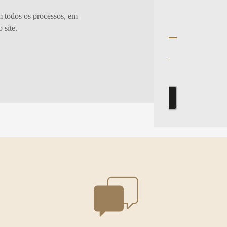
campanhas e preços exclusivos dos
nossos produtos.
 todos os processos, em
 site.
Dica: Se quiser, antes do cadastro, você
pode navegar pelo site livremente e até já
montar seu carrinho de compras.
Realizar cadastro