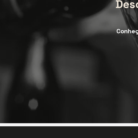
Des
Conheç