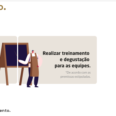
o.
ento.