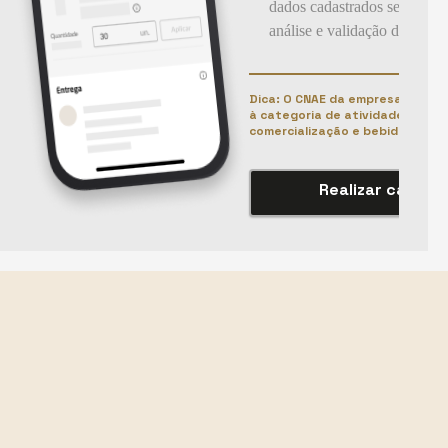
dados cadastrados seguirão 
análise e validação do CNA
Dica: O CNAE da empresa deve s
à categoria de atividade para
comercialização e bebidas.
Realizar cadast