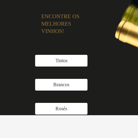
ENCONTRE OS
MELHORES
VINHOS!
Tintos
Brancos
Rosés