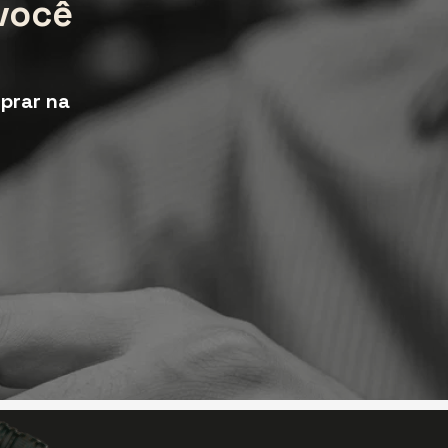
você
prar na