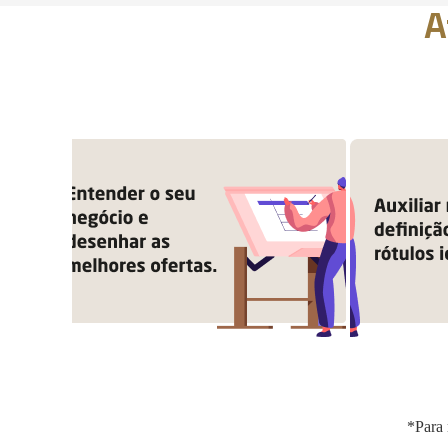
A
*Para 