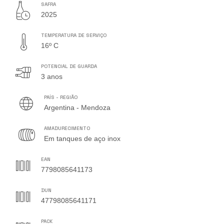
SAFRA
2025
TEMPERATURA DE SERVIÇO
16º C
POTENCIAL DE GUARDA
3 anos
PAÍS - REGIÃO
Argentina - Mendoza
AMADURECIMENTO
Em tanques de aço inox
EAN
7798085641173
DUN
47798085641171
PACK